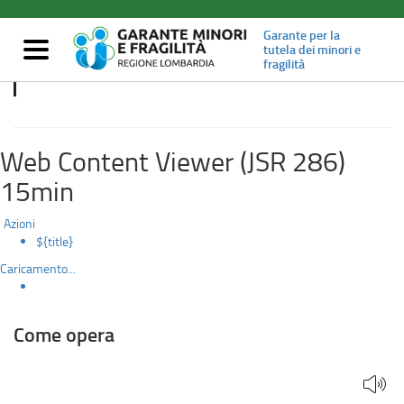
Come
Salta
al
Garante per la
opera
contenuto
Mostra/nascondi
tutela dei minori e
principale
fragilità
navigazione
Come opera
Web Content Viewer (JSR 286)
15min
Azioni
${title}
Caricamento...
Come opera