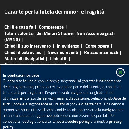
Garante per la tutela dei minori e fragilità
Chi è e cosa fa
Competenze
Tutori volontari dei Minori Stranieri Non Accompagnati
(MSNA)
Chiedi il suo intervento
In evidenza
Come opera
Chiedi il patrocinio
News ed eventi
Relazioni annuali
Materiali divulgativi
Link utili
Normativa e documentazione
FAQ - Domande frequenti
Contatti
Impostazioni privacy
Questo sito fa uso di cookie tecnici necessari al corretto funzionamento
Mappa del sito
Feed Rss
Sito web Regione Lombardia
delle pagine web e, previa accettazione da parte dell’utente, di cookie di
Accessibilità
Dichiarazione di accessibilità
terze parti per migliorare l’esperienza di navigazione degli utenti ed
Accetta
ottimizzare l’utilizzo dei servizi messi a disposizione. Selezionando
Amministrazione trasparente
Cookie Policy
tutti i cookie
si acconsente all’utilizzo di cookie di terze parti. Chiudendo il
Impostazione Cookie
Note legali
Privacy
Redazione
banner verranno utilizzati solo i cookie tecnici necessari alla navigazione e
alcune funzionalità aggiuntive potrebbero non essere disponibili. Per
cookie policy
privacy
conoscere i dettagli, consulta la nostra
e la nostra
policy.