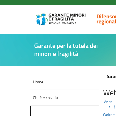
Competenze
Salta
al
contenuto
principale
Garante per la tutela dei
minori e fragilità
Garant
Home
Web
Chi è e cosa fa
Azioni
$
accedi
alle
Competenze
Caricame
sotto