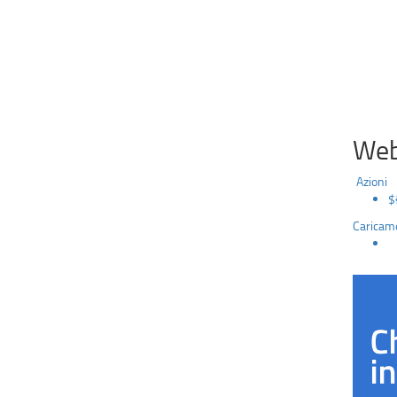
Web
Azioni
$
Caricame