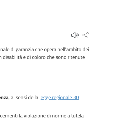
Condividi questa
ionale di garanzia che opera nell’ambito dei
on disabilità e di coloro che sono ritenute
cenza
, ai sensi della l
egge regionale 30
oncernenti la violazione di norme a tutela