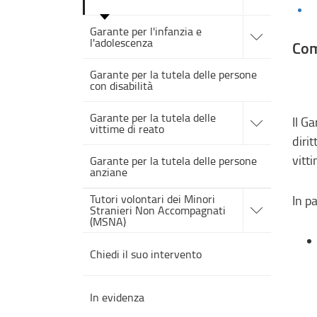
sezioni
accedi
Garante per l'infanzia e
alle
l'adolescenza
sotto
Co
sezioni
Garante per la tutela delle persone
con disabilità
accedi
Garante per la tutela delle
alle
Il G
vittime di reato
sotto
diri
sezioni
vitt
Garante per la tutela delle persone
anziane
accedi
Tutori volontari dei Minori
In pa
alle
Stranieri Non Accompagnati
sotto
(MSNA)
sezioni
Chiedi il suo intervento
In evidenza