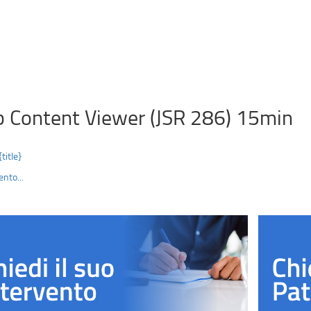
 Content Viewer (JSR 286) 15min
{title}
nto...